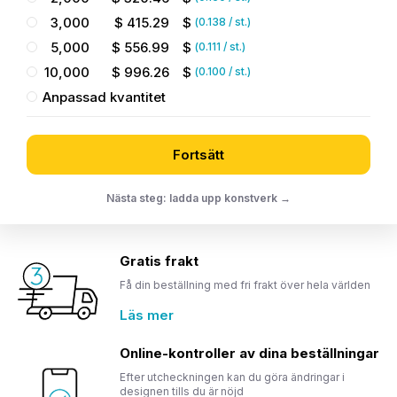
3,000
$
415.29
$
(
0.138
/ st.)
5,000
$
556.99
$
(
0.111
/ st.)
10,000
$
996.26
$
(
0.100
/ st.)
Anpassad kvantitet
Fortsätt
Nästa steg: ladda upp konstverk →
Gratis frakt
Få din beställning med fri frakt över hela världen
Läs mer
Online-kontroller av dina beställningar
Efter utcheckningen kan du göra ändringar i
designen tills du är nöjd