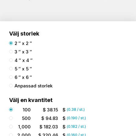
Välj storlek
2 ″ x 2 ″
3 ″ x 3 ″
4 ″ x 4 ″
5 ″ x 5 ″
6 ″ x 6 ″
Anpassad storlek
Välj en kvantitet
100
$
38.15
$
(
0.38
/ st.)
500
$
94.83
$
(
0.190
/ st.)
1,000
$
182.03
$
(
0.182
/ st.)
2,000
$
320.46
$
(
0.160
/ st.)