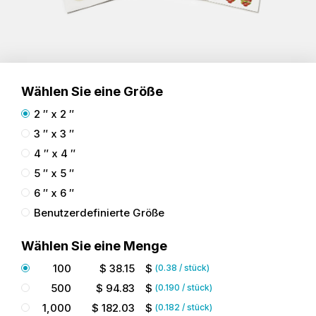
Wählen Sie eine Größe
2 ″ x 2 ″
3 ″ x 3 ″
4 ″ x 4 ″
5 ″ x 5 ″
6 ″ x 6 ″
Benutzerdefinierte Größe
Wählen Sie eine Menge
100
$
38.15
$
(
0.38
/ stück)
500
$
94.83
$
(
0.190
/ stück)
1,000
$
182.03
$
(
0.182
/ stück)