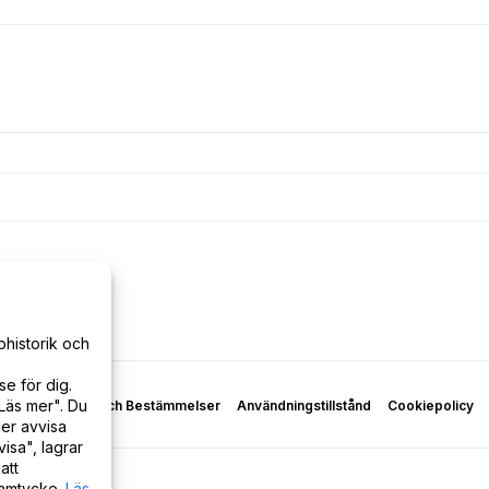
phistorik och
e för dig.
Läs mer". Du
policy
Villkor och Bestämmelser
Användningstillstånd
Cookiepolicy
er avvisa
isa", lagrar
att
samtycke.
Läs