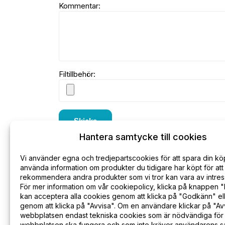
Kommentar:
Filtillbehör:
Skicka
Hantera samtycke till cookies
Vi använder egna och tredjepartscookies för att spara din kö
använda information om produkter du tidigare har köpt för att
rekommendera andra produkter som vi tror kan vara av intress
För mer information om vår cookiepolicy, klicka på knappen "
Kontakta oss
Leverans
Integritets
kan acceptera alla cookies genom att klicka på "Godkänn" ell
genom att klicka på "Avvisa". Om en användare klickar på "Avv
webbplatsen endast tekniska cookies som är nödvändiga för 
webbplatsen ska fungera och som inte kräver användarens 