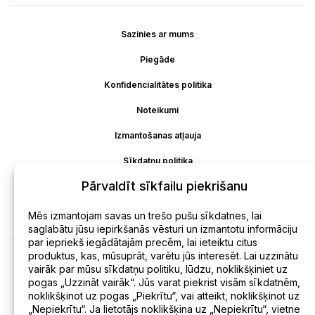
Sazinies ar mums
Piegāde
Konfidencialitātes politika
Noteikumi
Izmantošanas atļauja
Sīkdatņu politika
Pārvaldīt sīkfailu piekrišanu
Atteikšanās
Atmaksa
Mēs izmantojam savas un trešo pušu sīkdatnes, lai
saglabātu jūsu iepirkšanās vēsturi un izmantotu informāciju
par iepriekš iegādātajām precēm, lai ieteiktu citus
produktus, kas, mūsuprāt, varētu jūs interesēt. Lai uzzinātu
vairāk par mūsu sīkdatņu politiku, lūdzu, noklikšķiniet uz
pogas „Uzzināt vairāk“. Jūs varat piekrist visām sīkdatnēm,
noklikšķinot uz pogas „Piekrītu“, vai atteikt, noklikšķinot uz
„Nepiekrītu“. Ja lietotājs noklikšķina uz „Nepiekrītu“, vietne