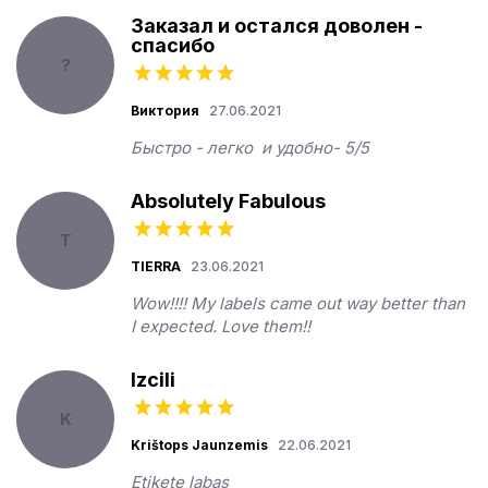
Заказал и остался доволен -
спасибо
?
Виктория
27.06.2021
Быстро - легко  и удобно- 5/5
Absolutely Fabulous
T
TIERRA
23.06.2021
Wow!!!! My labels came out way better than 
I expected. Love them!!
Izcili
K
Krištops Jaunzemis
22.06.2021
Etiķete labas