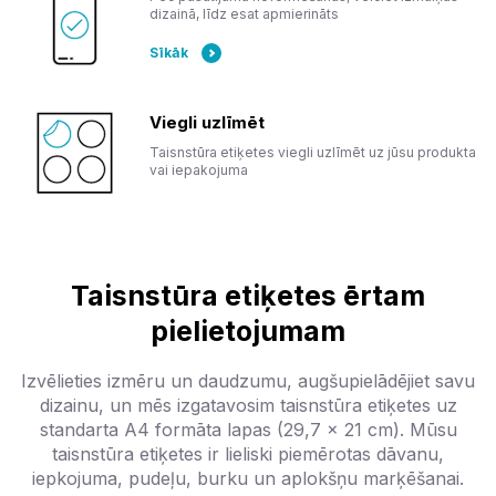
dizainā, līdz esat apmierināts
Sīkāk
Viegli uzlīmēt
Taisnstūra etiķetes viegli uzlīmēt uz jūsu produkta
vai iepakojuma
Taisnstūra etiķetes ērtam
pielietojumam
Izvēlieties izmēru un daudzumu, augšupielādējiet savu
dizainu, un mēs izgatavosim taisnstūra etiķetes uz
standarta A4 formāta lapas (29,7 x 21 cm). Mūsu
taisnstūra etiķetes ir lieliski piemērotas dāvanu,
iepkojuma, pudeļu, burku un aplokšņu marķēšanai.