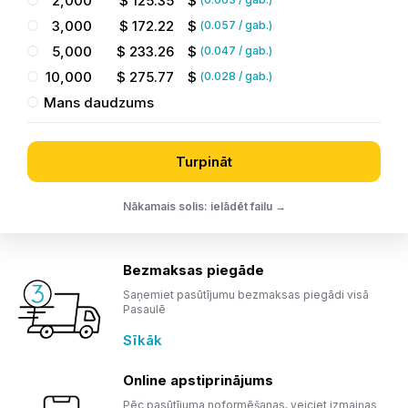
2,000
$
125.35
$
3,000
$
172.22
$
(
0.057
/ gab.)
5,000
$
233.26
$
(
0.047
/ gab.)
10,000
$
275.77
$
(
0.028
/ gab.)
Mans daudzums
Turpināt
Nākamais solis: ielādēt failu →
Bezmaksas piegāde
Saņemiet pasūtījumu bezmaksas piegādi visā
Pasaulē
Sīkāk
Online apstiprinājums
Pēc pasūtījuma noformēšanas, veiciet izmaiņas