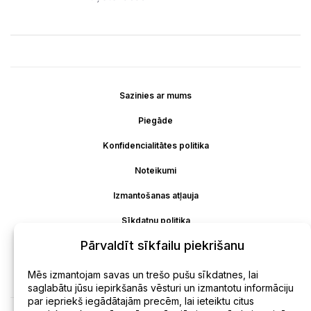
Sazinies ar mums
Piegāde
Konfidencialitātes politika
Noteikumi
Izmantošanas atļauja
Sīkdatņu politika
Pārvaldīt sīkfailu piekrišanu
Atteikšanās
Atmaksa
Mēs izmantojam savas un trešo pušu sīkdatnes, lai
saglabātu jūsu iepirkšanās vēsturi un izmantotu informāciju
par iepriekš iegādātajām precēm, lai ieteiktu citus