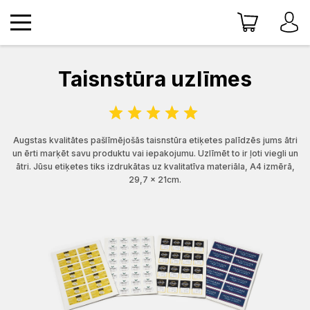
Taisnstūra uzlīmes
Augstas kvalitātes pašlīmējošās taisnstūra etiķetes palīdzēs jums ātri
un ērti marķēt savu produktu vai iepakojumu. Uzlīmēt to ir ļoti viegli un
ātri. Jūsu etiķetes tiks izdrukātas uz kvalitatīva materiāla, A4 izmērā,
29,7 x 21cm.