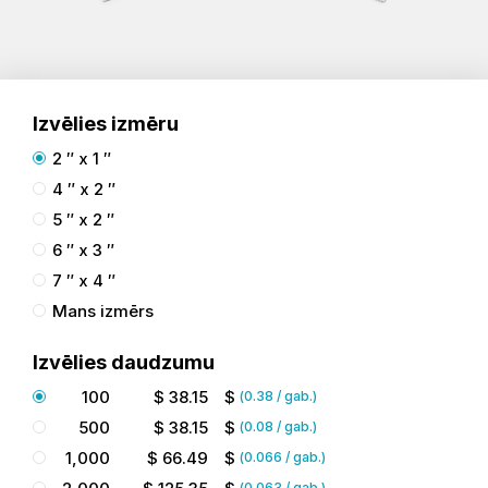
Izvēlies izmēru
2 ″ x 1 ″
4 ″ x 2 ″
5 ″ x 2 ″
6 ″ x 3 ″
7 ″ x 4 ″
Mans izmērs
Izvēlies daudzumu
100
$
38.15
$
(
0.38
/ gab.)
500
$
38.15
$
(
0.08
/ gab.)
1,000
$
66.49
$
(
0.066
/ gab.)
(
0.063
/ gab.)