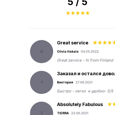
5 / 5
Great service
O
Olivia Hakala
04.05.2022
Great service - hi from Finland
Заказал и остался дово
?
Виктория
27.06.2021
Быстро - легко  и удобно- 5/5
Absolutely Fabulous
T
TIERRA
23.06.2021