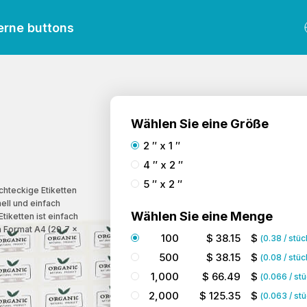
erne buttons
Wählen Sie eine Größe
2 ″ x 1 ″
4 ″ x 2 ″
5 ″ x 2 ″
chteckige Etiketten
ell und einfach
Wählen Sie eine Menge
tiketten ist einfach
im Format A4 (29,7 x
100
$
38.15
$
(
0.38
/ stüc
500
$
38.15
$
(
0.08
/ stüc
1,000
$
66.49
$
(
0.066
/ st
2,000
$
125.35
$
(
0.063
/ st