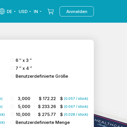
DE
USD
IN
Anmelden
6 ″ x 3 ″
7 ″ x 4 ″
Benutzerdefinierte Größe
3,000
$
172.22
$
k)
(
0.057
/ stück)
5,000
$
233.26
$
k)
(
0.047
/ stück)
10,000
$
275.77
$
ück)
(
0.028
/ stück)
Benutzerdefinierte Menge
ück)