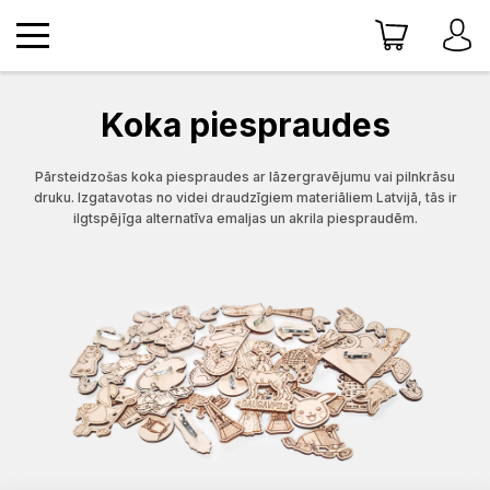
Koka piespraudes
Pārsteidzošas koka piespraudes ar lāzergravējumu vai pilnkrāsu
druku. Izgatavotas no videi draudzīgiem materiāliem Latvijā, tās ir
ilgtspējīga alternatīva emaljas un akrila piespraudēm.