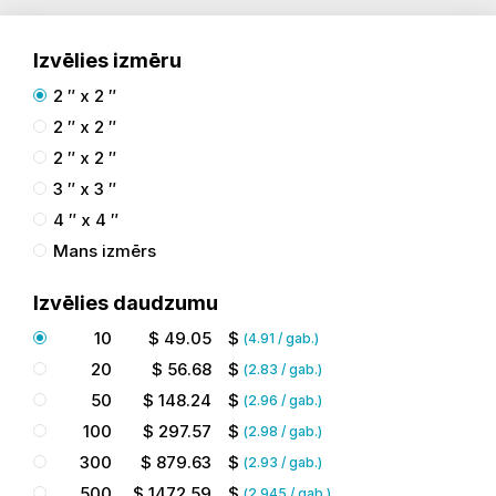
Izvēlies izmēru
2 ″ x 2 ″
2 ″ x 2 ″
2 ″ x 2 ″
3 ″ x 3 ″
4 ″ x 4 ″
Mans izmērs
Izvēlies daudzumu
10
$
49.05
$
(
4.91
/ gab.)
20
$
56.68
$
(
2.83
/ gab.)
50
$
148.24
$
(
2.96
/ gab.)
100
$
297.57
$
(
2.98
/ gab.)
300
$
879.63
$
(
2.93
/ gab.)
500
$
1472.59
$
(
2.945
/ gab.)