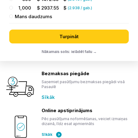
1,000
$
2937.55
$
(
2.938
/ gab.)
Mans daudzums
Turpināt
Nākamais solis: ielādēt failu →
Bezmaksas piegāde
Saņemiet pasūtījumu bezmaksas piegādi visā
Pasaulē
Sīkāk
Online apstiprinājums
Pēc pasūtījuma noformēšanas, veiciet izmaiņas
dizainā, līdz esat apmierināts
Sīkāk