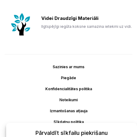
Videi Draudzīgi Materiāli
Ilgtspējīgi iegūta koksne samazina ietekmi uz vidi.
Sazinies ar mums
Piegāde
Konfidencialitātes politika
Noteikumi
Izmantošanas atļauja
Sīkdatņu politika
Pārvaldīt sīkfailu piekrišanu
Atteikšanās