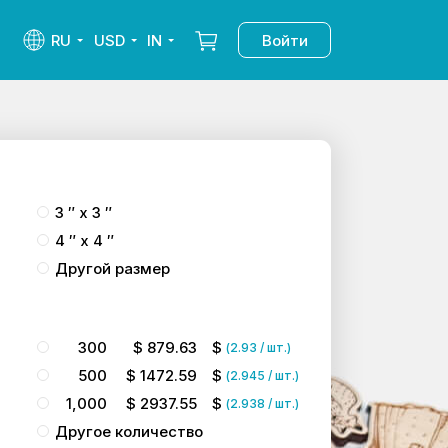
RU
USD
IN
Войти
3 ″ x 3 ″
4 ″ x 4 ″
Другой размер
300
$
879.63
$
(
2.93
/ шт.)
500
$
1472.59
$
(
2.945
/ шт.)
1,000
$
2937.55
$
(
2.938
/ шт.)
Другое количество