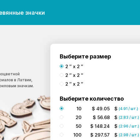
евянные значки
Выберите размер
2 ″ x 2 ″
лноцветной
2 ″ x 2 ″
риалов в Латвии,
2 ″ x 2 ″
риловым значкам.
Выберите количество
10
$
49.05
$
(
4.91
/ шт.)
20
$
56.68
$
(
2.83
/ шт.)
50
$
148.24
$
(
2.96
/ шт.)
100
$
297.57
$
(
2.98
/ шт.)