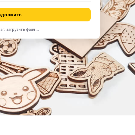
одолжить
г: загрузить файл →