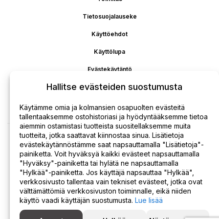
Tietosuojalauseke
Käyttöehdot
Käyttölupa
Evästekäytäntö
Hallitse evästeiden suostumusta
Vastuuvapaus
Maksun palautus
Käytämme omia ja kolmansien osapuolten evästeitä
tallentaaksemme ostohistoriasi ja hyödyntääksemme tietoa
aiemmin ostamistasi tuotteista suositellaksemme muita
tuotteita, jotka saattavat kiinnostaa sinua. Lisätietoja
evästekäytännöstämme saat napsauttamalla "Lisätietoja"-
painiketta. Voit hyväksyä kaikki evästeet napsauttamalla
"Hyväksy"-painiketta tai hylätä ne napsauttamalla
"Hylkää"-painiketta. Jos käyttäjä napsauttaa "Hylkää",
verkkosivusto tallentaa vain tekniset evästeet, jotka ovat
välttämättömiä verkkosivuston toiminnalle, eikä niiden
käyttö vaadi käyttäjän suostumusta.
Lue lisää