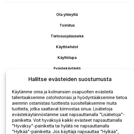
Ota yhteyttä
Toimitus
Tietosuojalauseke
Käyttöehdot
Käyttölupa
Evästekäytäntö
Hallitse evästeiden suostumusta
Vastuuvapaus
Maksun palautus
Käytämme omia ja kolmansien osapuolten evästeitä
tallentaaksemme ostohistoriasi ja hyödyntääksemme tietoa
aiemmin ostamistasi tuotteista suositellaksemme muita
tuotteita, jotka saattavat kiinnostaa sinua. Lisätietoja
evästekäytännöstämme saat napsauttamalla "Lisätietoja"-
painiketta. Voit hyväksyä kaikki evästeet napsauttamalla
"Hyväksy"-painiketta tai hylätä ne napsauttamalla
"Hylkää"-painiketta. Jos käyttäjä napsauttaa "Hylkää",