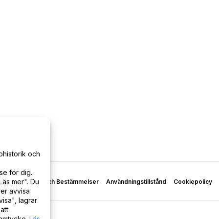
phistorik och
e för dig.
Läs mer". Du
policy
Villkor och Bestämmelser
Användningstillstånd
Cookiepolicy
er avvisa
isa", lagrar
att
samtycke.
Läs