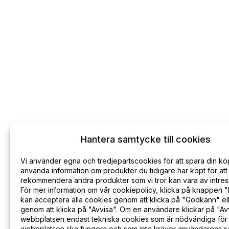
Hantera samtycke till cookies
Vi använder egna och tredjepartscookies för att spara din kö
använda information om produkter du tidigare har köpt för att
rekommendera andra produkter som vi tror kan vara av intress
För mer information om vår cookiepolicy, klicka på knappen "
Kontakta oss
Leverans
Integritets
kan acceptera alla cookies genom att klicka på "Godkänn" ell
genom att klicka på "Avvisa". Om en användare klickar på "Avv
webbplatsen endast tekniska cookies som är nödvändiga för 
webbplatsen ska fungera och som inte kräver användarens 