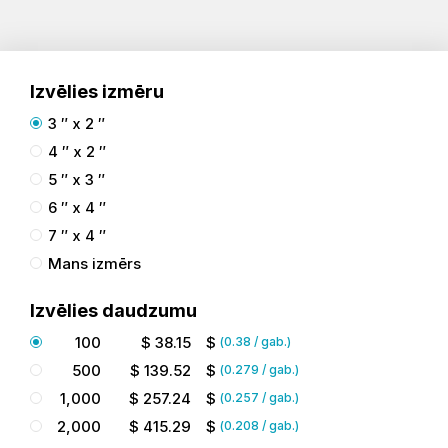
Izvēlies izmēru
3 ″ x 2 ″
4 ″ x 2 ″
5 ″ x 3 ″
6 ″ x 4 ″
7 ″ x 4 ″
Mans izmērs
Izvēlies daudzumu
100
$
38.15
$
(
0.38
/ gab.)
500
$
139.52
$
(
0.279
/ gab.)
1,000
$
257.24
$
(
0.257
/ gab.)
2,000
$
415.29
$
(
0.208
/ gab.)