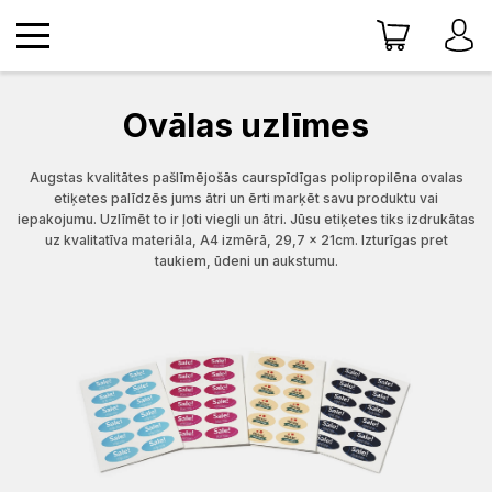
Ovālas uzlīmes
Augstas kvalitātes pašlīmējošās caurspīdīgas polipropilēna ovalas
etiķetes palīdzēs jums ātri un ērti marķēt savu produktu vai
iepakojumu. Uzlīmēt to ir ļoti viegli un ātri. Jūsu etiķetes tiks izdrukātas
uz kvalitatīva materiāla, A4 izmērā, 29,7 x 21cm. Izturīgas pret
taukiem, ūdeni un aukstumu.