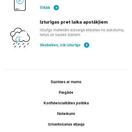
Sīkāk
Izturīgas pret laika apstākļiem
Izturīgs materiāls aizsargā etiķetes no aukstuma,
lietus un saules stariem
Skatieties, cik izturīgs
Sazinies ar mums
Piegāde
Konfidencialitātes politika
Noteikumi
Izmantošanas atļauja