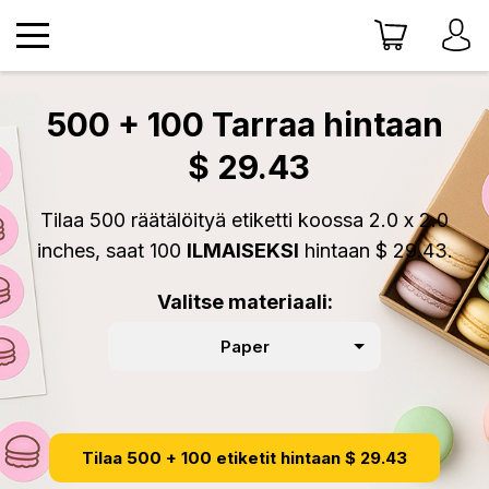
500 + 100 Tarraa hintaan
$ 29.43
Tilaa 500 räätälöityä etiketti koossa 2.0 x 2.0
inches, saat 100
ILMAISEKSI
hintaan $ 29.43.
Valitse materiaali:
Paper
Tilaa 500 + 100 etiketit hintaan $ 29.43