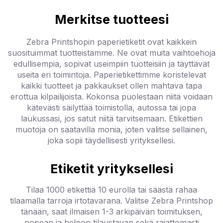
Merkitse tuotteesi
Zebra Printshopin paperietiketit ovat kaikkein
suosituimmat tuotteistamme. Ne ovat muita vaihtoehoja
edullisempia, sopivat useimpiin tuotteisiin ja täyttävät
useita eri toimintoja. Paperietikettimme koristelevat
kaikki tuotteet ja pakkaukset ollen mahtava tapa
erottua kilpailijoista. Kokonsa puolestaan niitä voidaan
kätevästi säilyttää toimistolla, autossa tai jopa
laukussasi, jos satut niitä tarvitsemaan. Etikettien
muotoja on saatavilla monia, joten valitse sellainen,
joka sopii täydellisesti yrityksellesi.
Etiketit yrityksellesi
Tilaa 1000 etikettiä 10 eurolla tai säästä rahaa
tilaamalla tarroja irtotavarana. Valitse Zebra Printshop
tänään, saat ilmaisen 1-3 arkipäivän toimituksen,
nopean ja helpon tilaustavan sekä rajattomasti