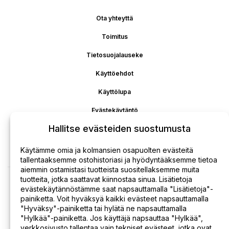
Ota yhteyttä
Toimitus
Tietosuojalauseke
Käyttöehdot
Käyttölupa
Evästekäytäntö
Hallitse evästeiden suostumusta
Vastuuvapaus
Maksun palautus
Käytämme omia ja kolmansien osapuolten evästeitä
tallentaaksemme ostohistoriasi ja hyödyntääksemme tietoa
aiemmin ostamistasi tuotteista suositellaksemme muita
tuotteita, jotka saattavat kiinnostaa sinua. Lisätietoja
evästekäytännöstämme saat napsauttamalla "Lisätietoja"-
painiketta. Voit hyväksyä kaikki evästeet napsauttamalla
"Hyväksy"-painiketta tai hylätä ne napsauttamalla
"Hylkää"-painiketta. Jos käyttäjä napsauttaa "Hylkää",
verkkosivusto tallentaa vain tekniset evästeet, jotka ovat