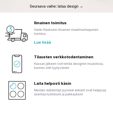
Seuraava vaihe: lataa design →
Ilmainen toimitus
Hanki tilauksesi ilmainen maailmanlaajuinen
toimitus
Lue lisää
Tilausten verkkotodentaminen
Kassan jälkeen voit tehdä designiin muutoksia,
kunnes olet tyytyväinen
Laita helposti käsin
Meidän räätälöidyt pyöreät etiketit ovat helppoja
asentaa tuotteisiin ja pakkauksiin